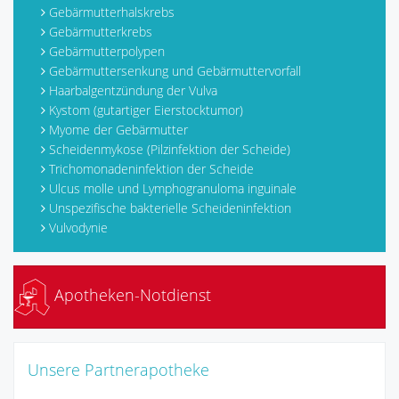
Gebärmutterhalskrebs
Gebärmutterkrebs
Gebärmutterpolypen
Gebärmuttersenkung und Gebärmuttervorfall
Haarbalgentzündung der Vulva
Kystom (gutartiger Eierstocktumor)
Myome der Gebärmutter
Scheidenmykose (Pilzinfektion der Scheide)
Trichomonadeninfektion der Scheide
Ulcus molle und Lymphogranuloma inguinale
Unspezifische bakterielle Scheideninfektion
Vulvodynie
Apotheken-Notdienst
Unsere Partnerapotheke