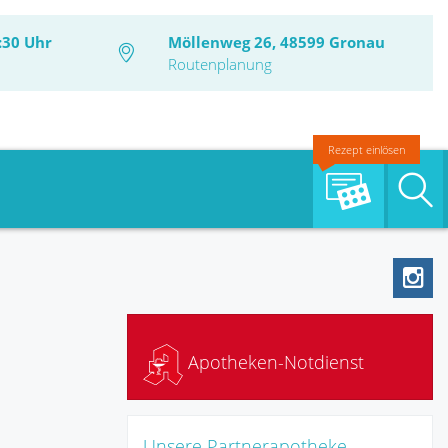
:30 Uhr
Möllenweg 26, 48599 Gronau
Routenplanung
Rezept einlösen
S
Apotheken-Notdienst
Unsere Partnerapotheke