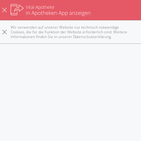
Vital-Apotheke
Sonnenbrille schützt vor Augenschäden
in Apotheken App anzeigen
Wir verwenden auf unserer Website nur technisch notwendige
Gesund baden
Cookies, die für die Funktion der Website erforderlich sind. Weitere
Informationen finden Sie in unserer
Datenschutzerklärung
.
Rezepte
Anrufen
E-Mail
Notdienst
nach oben
Nicht jedes Medikament ist sicher
Alle Neuigkeiten anzeigen
Vertrag widerrufen
-